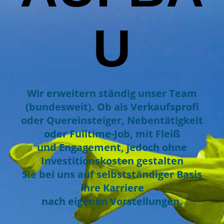
U
Wir erweitern ständig unser Team
(bundesweit). Ob als Verkaufsprofi
oder Quereinsteiger, Nebentätigkeit
oder Fulltime-Job, mit Fleiß
und Engagement, jedoch ohne
Investitionskosten gestalten
Sie bei uns auf selbstständiger Basis
ihre Karriere
nach eigenen Vorstellungen.